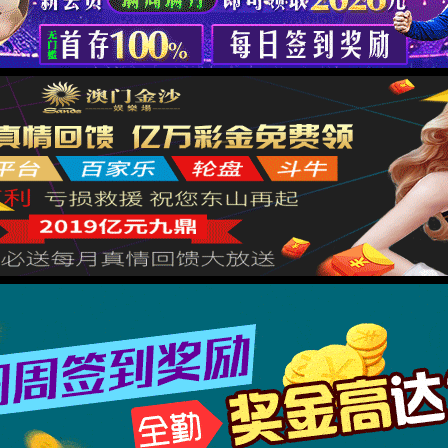
植物生长调节剂
增效剂