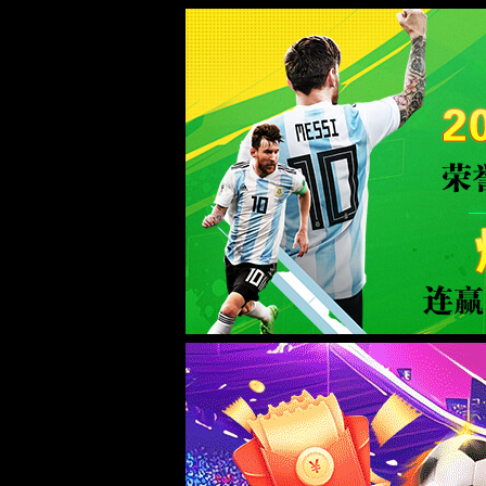
世界ol8868交易平台(股份公司)-Official website
您好！欢迎访问郑州世界ol8868交易平台官网！
农达首页
世界ol8868官网登
产品中心
公司简介
原材料产品
录入口
荣誉资质
制剂产品
发展历程
园林养护
企业文化
增效助剂