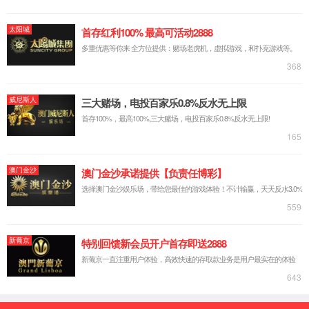
2005年
环鸟苷酸钠成功开发并应用农业领域。
2008年
郑州世界ol8868交易平台中牟产业园全面投产。
2009年
年产5000吨矮壮素原药生产线投产。
2013年
投资1.6亿组建孟州世界ol8868交易平台产业园。
2015年
与郑州大学签订协议联合研发生物发酵类产品。
2016年
农达孟州园区赤霉酸一期项目完工，顺利投产运行。