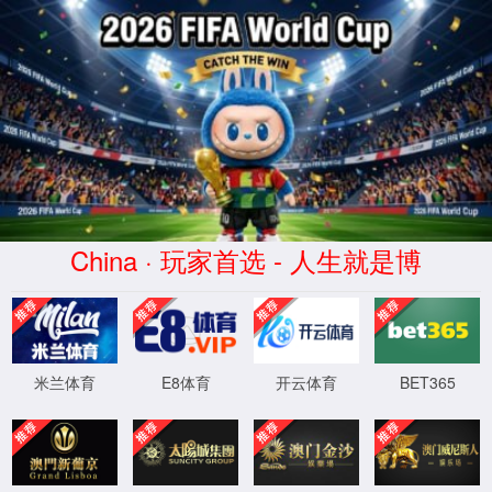
世界ol8868交易平台(股份公司)-
Official website
首页
世界ol8868官网登录入
口
产品中心
公司介绍
资质荣誉
新闻中心
发展历程
企业文化
合作案例
>
首页
世界ol8868官网登录入口