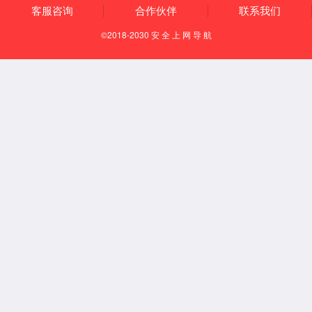
户抢抓农时、不负春光。
制剂销售部李经理在云南寻甸县为客户解决西兰
花旺长问题