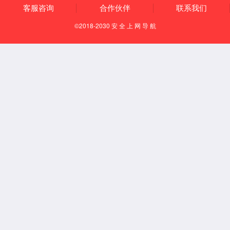
此刻，万事俱备，只欠东风。世界ol8868交易平台集
团高层领导与专业技术团队精神抖擞、热情满怀，正以专
业的素养和积极的态度，期待着与来自五湖四海的宾朋相
聚于此。我们愿与您一同：
共探技术前沿：深入了解绿色植保科技如何精准赋能
作物；
共解种植难题：针对东北农业特点，探讨提质增产的
落地方案；