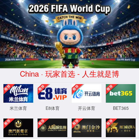
世界ol8868交易平台(股份公司)-
Official website
首页
世界ol8868官网登录入
口
产品中心
>
首页
热点新闻
新闻中心
热点新闻 /
NEWS INFORMATION
合作案例
哈尔滨植保会“打卡点”已就位：AT069，速来！！！